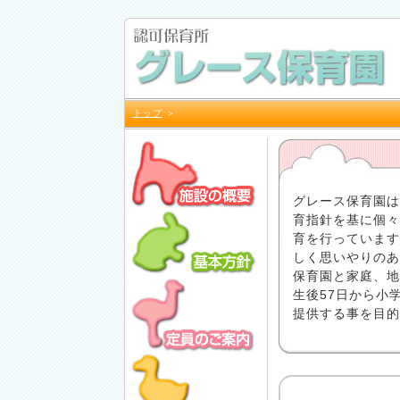
トップ
＞
グレース保育園は
育指針を基に個々
育を行っています
しく思いやりのあ
保育園と家庭、地
生後57日から小
提供する事を目的