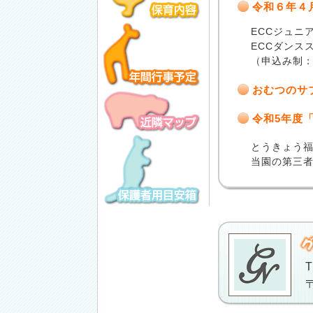
令和６年４
ECCジュニ
ECCダンス
（申込み制
おむつのサ
令和5年度
とうきょう
当園の第三
T